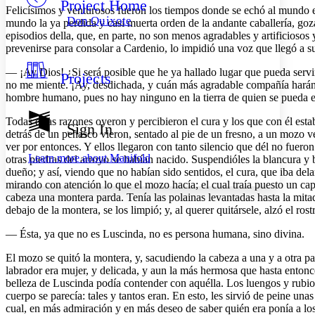
Project Home
Others
Decrease font size
Increase font size
Felicísimos y venturosos fueron los tiempos donde se echó al mundo e
Don Quixote
mundo la ya perdida y casi muerta orden de la andante caballería, goza
Decrease font size
Increase font size
episodios della, que, en parte, no son menos agradables y artificiosos 
Your highlights
prevenirse para consolar a Cardenio, lo impidió una voz que llegó a su
Color Scheme
— ¡Ay Dios! ¿Si será posible que he ya hallado lugar que pueda servir 
Projects
Resources
Light
no me miente. ¡Ay, desdichada, y cuán más agradable compañía harán e
hombre humano, pues no hay ninguno en la tierra de quien se pueda esp
Dark
Todas estas razones oyeron y percibieron el cura y los que con él esta
Show all
Sign In
Annotation contrast
detrás de un peñasco vieron, sentado al pie de un fresno, a un mozo ves
Show all
Hide all
ver por entonces. Y ellos llegaron con tanto silencio que dél no fueron 
Low
abc
Learn more about
Manifold
otras piedras del arroyo se habían nacido. Suspendióles la blancura y b
High
abc
dueño; y así, viendo que no habían sido sentidos, el cura, que iba del
mirando con atención lo que el mozo hacía; el cual traía puesto un ca
Margins
cabeza una montera parda. Tenía las polainas levantadas hasta la mitad
debajo de la montera, se los limpió; y, al querer quitársele, alzó el r
— Ésta, ya que no es Luscinda, no es persona humana, sino divina.
Increase text margins
Decrease text margins
El mozo se quitó la montera, y, sacudiendo la cabeza a una y a otra pa
labrador era mujer, y delicada, y aun la más hermosa que hasta entonc
belleza de Luscinda podía contender con aquélla. Los luengos y rubios 
Reset to Defaults
cuerpo se parecía: tales y tantos eran. En esto, les sirvió de peine un
cual, en más admiración y en más deseo de saber quién era ponía a los