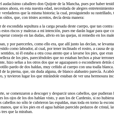
l audacísimo caballero don Quijote de la Mancha, pues por haber tenido
mos ahora, en esta nuestra edad, necesitada de alegres entretenimientos,
y verdaderos que la misma historia; la cual, prosiguiendo su rastrillado
s oídos, que, con tristes acentos, decía desta manera:
de escondida sepultura a la carga pesada deste cuerpo, que tan contra m
stos riscos y malezas a mi intención, pues me darán lugar para que co
erar consejo en las dudas, alivio en las quejas, ni remedio en los male
ban, y por parecerles, como ello era, que allí junto las decían, se leva
tido como labrador, al cual, por tener inclinado el rostro, a causa de que
sentidos, ni él estaba a otra cosa atento que a lavarse los pies, que eran
elleza de los pies, pareciéndoles que no estaban hechos a pisar terrones
ante, hizo señas a los otros dos que se agazapasen o escondiesen detrás d
potillo pardo de dos haldas, muy ceñido al cuerpo con una toalla blanca
 de la pierna, que, sin duda alguna, de blanco alabastro parecía. Acabó
ostro, y tuvieron lugar los que mirándole estaban de ver una hermosura in
rte, se comenzaron a descoger y desparcir unos cabellos, que pudieran l
es los ojos de los dos habían visto, y aun los de Cardenio, si no hubie
cabellos no sólo le cubrieron las espaldas, mas toda en torno la escondi
as manos, que si los pies en el agua habían parecido pedazos de cristal,
 tres que la miraban.