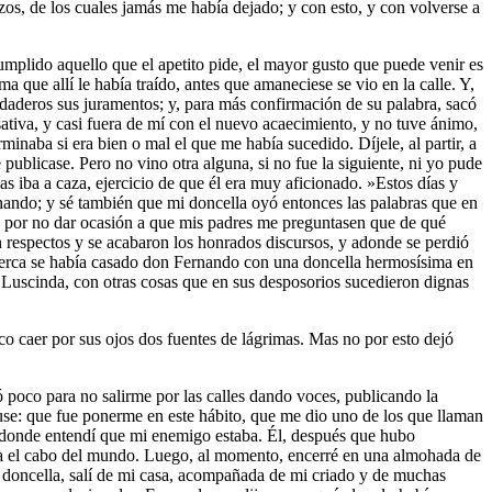
zos, de los cuales jamás me había dejado; y con esto, y con volverse a
mplido aquello que el apetito pide, el mayor gusto que puede venir es
a que allí le había traído, antes que amaneciese se vio en la calle. Y,
daderos sus juramentos; y, para más confirmación de su palabra, sacó
ensativa, y casi fuera de mí con el nuevo acaecimiento, y no tuve ánimo,
naba si era bien o mal el que me había sucedido. Díjele, al partir, a
ublicase. Pero no vino otra alguna, si no fue la siguiente, ni yo pude
ías iba a caza, ejercicio de que él era muy aficionado. »Estos días y
rnando; y sé también que mi doncella oyó entonces las palabras que en
o, por no dar ocasión a que mis padres me preguntasen que de qué
 respectos y se acabaron los honrados discursos, y adonde se perdió
lí cerca se había casado don Fernando con una doncella hermosísima en
a Luscinda, con otras cosas que en sus desposorios sucedieron dignas
co caer por sus ojos dos fuentes de lágrimas. Mas no por esto dejó
tó poco para no salirme por las calles dando voces, publicando la
use: que fue ponerme en este hábito, que me dio uno de los que llaman
ad donde entendí que mi enemigo estaba. Él, después que hubo
sta el cabo del mundo. Luego, al momento, encerré en una almohada de
ra doncella, salí de mi casa, acompañada de mi criado y de muchas