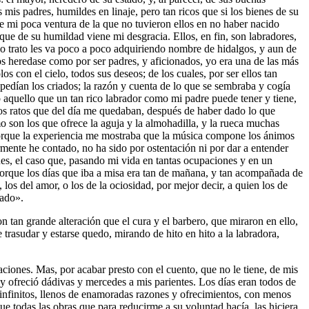
mis padres, humildes en linaje, pero tan ricos que si los bienes de su
ce mi poca ventura de la que no tuvieron ellos en no haber nacido
que de su humildad viene mi desgracia. Ellos, en fin, son labradores,
ico trato les va poco a poco adquiriendo nombre de hidalgos, y aun de
los heredase como por ser padres, y aficionados, yo era una de las más
s con el cielo, todos sus deseos; de los cuales, por ser ellos tan
pedían los criados; la razón y cuenta de lo que se sembraba y cogía
 aquello que un tan rico labrador como mi padre puede tener y tiene,
Los ratos que del día me quedaban, después de haber dado lo que
mo son los que ofrece la aguja y la almohadilla, y la rueca muchas
a, porque la experiencia me mostraba que la música compone los ánimos
larmente he contado, no ha sido por ostentación ni por dar a entender
ues, el caso que, pasando mi vida en tantas ocupaciones y en un
 porque los días que iba a misa era tan de mañana, y tan acompañada de
 los del amor, o los de la ociosidad, por mejor decir, a quien los de
tado».
tan grande alteración que el cura y el barbero, que miraron en ello,
rasudar y estarse quedo, mirando de hito en hito a la labradora,
iones. Mas, por acabar presto con el cuento, que no le tiene, de mis
 y ofreció dádivas y mercedes a mis parientes. Los días eran todos de
n infinitos, llenos de enamoradas razones y ofrecimientos, con menos
 todas las obras que para reducirme a su voluntad hacía, las hiciera