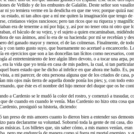
ciones de Vellido y de los embustes de Galalón. Deste señor son vasallos 
esear ni yo temiera verme en la desdicha en que me veo; porque quizá na
 su estado, ni tan altos que a mí me quiten la imaginación que tengo de 
rse, cristianos viejos ranciosos; pero tan ricos que su riqueza y magníf
iaban era de tenerme a mí por hija; y, así por no tener otra ni otro que 
aban, el báculo de su vejez, y el sujeto a quien encaminaban, midiéndolo
ra de sus ánimos, ansí lo era de su hacienda: por mí se recebían y des
mero del ganado mayor y menor, el de las colmenas. Finalmente, de todo
mía y con tanto gusto suyo, que buenamente no acertaré a encarecerlo. 
nía en ejercicios que son a las doncellas tan lícitos como necesarios, co
acogía al entretenimiento de leer algún libro devoto, o a tocar una arp
, era la vida que yo tenía en casa de mis padres, la cual, si tan particu
aquel buen estado que he dicho al infelice en que ahora me hallo. Es, p
 vista, a mi parecer, de otra persona alguna que de los criados de casa,
an mis ojos más tierra de aquella donde ponía los pies; y, con todo esto,
Fernando, que éste es el nombre del hijo menor del duque que os he con
 a Cardenio se le mudó la color del rostro, y comenzó a trasudar, con 
 que de cuando en cuando le venía. Mas Cardenio no hizo otra cosa que t
Cardenio, prosiguió su historia, diciendo:
tan preso de mis amores cuanto lo dieron bien a entender sus demostrac
hizo para declararme su voluntad. Sobornó toda la gente de mi casa, dio
 las músicas. Los billetes que, sin saber cómo, a mis manos venían, era
ba, pero me endurecía de manera como si fuera mi mortal enemigo, y que