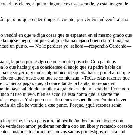
verdad los cielos, a quien ninguna cosa se asconde, y esta imagen de
n; pero no quiso interromper el cuento, por ver en qué venía a parar
po vendrá en que te diga cosas que te espanten en el mesmo grado que
 la dijese luego; porque si algo le había dejado bueno la fortuna, era
crecentase un punto. — No le perdiera yo, señora —respondió Cardenio—,
a, la puso por testigo de nuestro desposorio. Con palabras
ien lo que hacía y que considerase el enojo que su padre había de
ulpa de su yerro, y que si algún bien me quería hacer, por el amor que
 mucho en aquel gusto con que se comienzan. »Todas estas razones que
 no piensa pagar, que, al concertar de la barata, no repara en
imonio haya subido de humilde a grande estado, ni será don Fernando
undo ni uso nuevo, bien es acudir a esta honra que la suerte me
é su esposa. Y si quiero con desdenes despedille, en término le veo
cuán sin ella he venido a este punto. Porque, ¿qué razones serán
 lo que fue, sin yo pensarlo, mi perdición: los juramentos de don
de verdadero amor, pudieran rendir a otro tan libre y recatado corazón
entos; añadió a los primeros nuevos santos por testigos; echóse mil