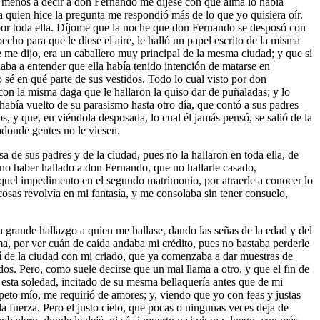
lo menos a decir a don Fernando me dijese con qué alma lo había
a quien hice la pregunta me respondió más de lo que yo quisiera oír.
a por toda ella. Díjome que la noche que don Fernando se desposó con
cho para que le diese el aire, le halló un papel escrito de la misma
 me dijo, era un caballero muy principal de la mesma ciudad; y que si
daba a entender que ella había tenido intención de matarse en
 sé en qué parte de sus vestidos. Todo lo cual visto por don
con la misma daga que le hallaron la quiso dar de puñaladas; y lo
había vuelto de su parasismo hasta otro día, que contó a sus padres
, y que, en viéndola desposada, lo cual él jamás pensó, se salió de la
adonde gentes no le viesen.
 de sus padres y de la ciudad, pues no la hallaron en toda ella, de
 no haber hallado a don Fernando, que no hallarle casado,
aquel impedimento en el segundo matrimonio, por atraerle a conocer lo
cosas revolvía en mi fantasía, y me consolaba sin tener consuelo,
 grande hallazgo a quien me hallase, dando las señas de la edad y del
a, por ver cuán de caída andaba mi crédito, pues no bastaba perderle
lí de la ciudad con mi criado, que ya comenzaba a dar muestras de
dos. Pero, como suele decirse que un mal llama a otro, y que el fin de
 esta soledad, incitado de su mesma bellaquería antes que de mi
peto mío, me requirió de amores; y, viendo que yo con feas y justas
a fuerza. Pero el justo cielo, que pocas o ningunas veces deja de