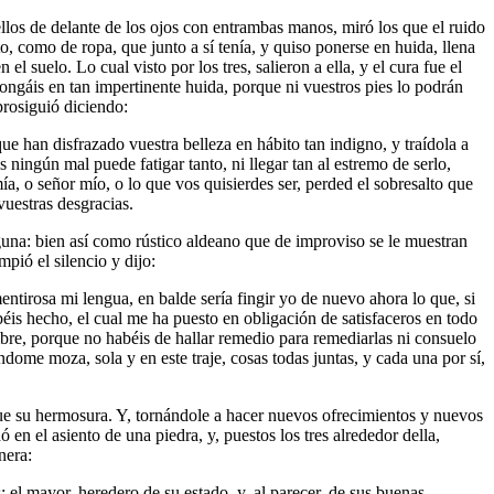
llos de delante de los ojos con entrambas manos, miró los que el ruido
o, como de ropa, que junto a sí tenía, y quiso ponerse en huida, llena
 suelo. Lo cual visto por los tres, salieron a ella, y el cura fue el
ongáis en tan impertinente huida, porque ni vuestros pies lo podrán
 prosiguió diciendo:
e han disfrazado vuestra belleza en hábito tan indigno, y traídola a
 ningún mal puede fatigar tanto, ni llegar tan al estremo de serlo,
a, o señor mío, o lo que vos quisierdes ser, perded el sobresalto que
vuestras desgracias.
guna: bien así como rústico aldeano que de improviso se le muestran
pió el silencio y dijo:
ntirosa mi lengua, en balde sería fingir yo de nuevo ahora lo que, si
éis hecho, el cual me ha puesto en obligación de satisfaceros en todo
mbre, porque no habéis de hallar remedio para remediarlas ni consuelo
ome moza, sola y en este traje, cosas todas juntas, y cada una por sí,
que su hermosura. Y, tornándole a hacer nuevos ofrecimientos y nuevos
n el asiento de una piedra, y, puestos los tres alrededor della,
nera:
el mayor, heredero de su estado, y, al parecer, de sus buenas