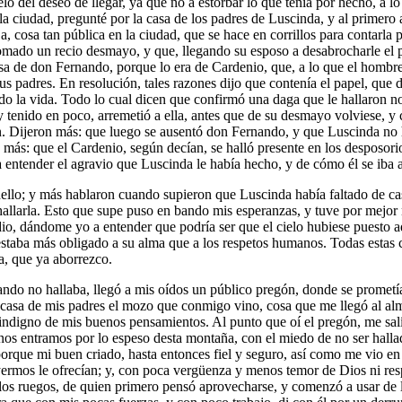
lo del deseo de llegar, ya que no a estorbar lo que tenía por hecho, a 
a ciudad, pregunté por la casa de los padres de Luscinda, y al primero 
ja, cosa tan pública en la ciudad, que se hace en corrillos para contarl
tomado un recio desmayo, y que, llegando su esposo a desabrocharle el pe
osa de don Fernando, porque lo era de Cardenio, que, a lo que el hombre
sus padres. En resolución, tales razones dijo que contenía el papel, que 
do la vida. Todo lo cual dicen que confirmó una daga que le hallaron no
tenido en poco, arremetió a ella, antes que de su desmayo volviese, y 
ran. Dijeron más: que luego se ausentó don Fernando, y que Luscinda no 
ás: que el Cardenio, según decían, se halló presente en los desposorios
 entender el agravio que Luscinda le había hecho, y de cómo él se iba 
ello; y más hablaron cuando supieron que Luscinda había faltado de casa
hallarla. Esto que supe puso en bando mis esperanzas, y tuve por mejor
io, dándome yo a entender que podría ser que el cielo hubiese puesto 
 estaba más obligado a su alma que a los respetos humanos. Todas estas 
a, que ya aborrezco.
ndo no hallaba, llegó a mis oídos un público pregón, donde se prometía
e casa de mis padres el mozo que conmigo vino, cosa que me llegó al alm
n indigno de mis buenos pensamientos. Al punto que oí el pregón, me sa
 nos entramos por lo espeso desta montaña, con el miedo de no ser halla
 porque mi buen criado, hasta entonces fiel y seguro, así como me vio en
yermos le ofrecían; y, con poca vergüenza y menos temor de Dios ni res
 los ruegos, de quien primero pensó aprovecharse, y comenzó a usar de l