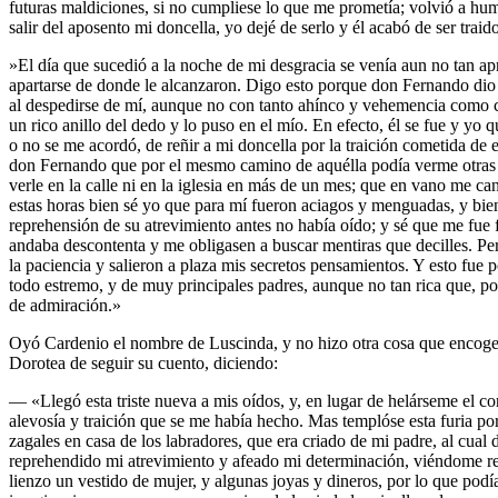
futuras maldiciones, si no cumpliese lo que me prometía; volvió a hum
salir del aposento mi doncella, yo dejé de serlo y él acabó de ser traid
»El día que sucedió a la noche de mi desgracia se venía aun no tan a
apartarse de donde le alcanzaron. Digo esto porque don Fernando dio pri
al despedirse de mí, aunque no con tanto ahínco y vehemencia como cu
un rico anillo del dedo y lo puso en el mío. En efecto, él se fue y yo 
o no se me acordó, de reñir a mi doncella por la traición cometida de
don Fernando que por el mesmo camino de aquélla podía verme otras noc
verle en la calle ni en la iglesia en más de un mes; que en vano me can
estas horas bien sé yo que para mí fueron aciagos y menguadas, y bie
reprehensión de su atrevimiento antes no había oído; y sé que me fue
andaba descontenta y me obligasen a buscar mentiras que decilles. Pe
la paciencia y salieron a plaza mis secretos pensamientos. Y esto fue 
todo estremo, y de muy principales padres, aunque no tan rica que, po
de admiración.»
Oyó Cardenio el nombre de Luscinda, y no hizo otra cosa que encoger l
Dorotea de seguir su cuento, diciendo:
— «Llegó esta triste nueva a mis oídos, y, en lugar de helárseme el cor
alevosía y traición que se me había hecho. Mas templóse esta furia p
zagales en casa de los labradores, que era criado de mi padre, al cu
reprehendido mi atrevimiento y afeado mi determinación, viéndome re
lienzo un vestido de mujer, y algunas joyas y dineros, por lo que podí