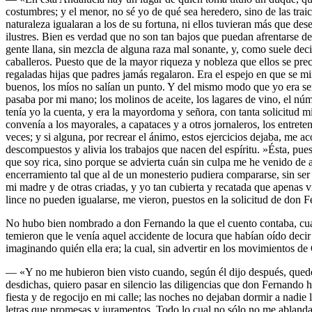
costumbres; y el menor, no sé yo de qué sea heredero, sino de las trai
naturaleza igualaran a los de su fortuna, ni ellos tuvieran más que d
ilustres. Bien es verdad que no son tan bajos que puedan afrentarse de
gente llana, sin mezcla de alguna raza mal sonante, y, como suele deci
caballeros. Puesto que de la mayor riqueza y nobleza que ellos se prec
regaladas hijas que padres jamás regalaron. Era el espejo en que se mir
buenos, los míos no salían un punto. Y del mismo modo que yo era seño
pasaba por mi mano; los molinos de aceite, los lagares de vino, el nú
tenía yo la cuenta, y era la mayordoma y señora, con tanta solicitud 
convenía a los mayorales, a capataces y a otros jornaleros, los entrete
veces; y si alguna, por recrear el ánimo, estos ejercicios dejaba, me 
descompuestos y alivia los trabajos que nacen del espíritu. »Ésta, pues
que soy rica, sino porque se advierta cuán sin culpa me he venido de 
encerramiento tal que al de un monesterio pudiera compararse, sin ser
mi madre y de otras criadas, y yo tan cubierta y recatada que apenas ví
lince no pueden igualarse, me vieron, puestos en la solicitud de don 
No hubo bien nombrado a don Fernando la que el cuento contaba, cuando
temieron que le venía aquel accidente de locura que habían oído decir
imaginando quién ella era; la cual, sin advertir en los movimientos de 
— «Y no me hubieron bien visto cuando, según él dijo después, quedó 
desdichas, quiero pasar en silencio las diligencias que don Fernando 
fiesta y de regocijo en mi calle; las noches no dejaban dormir a nadie
letras que promesas y juramentos. Todo lo cual no sólo no me ablanda