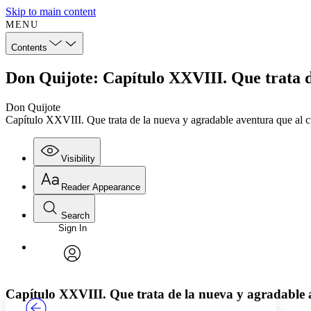
Skip to main content
MENU
Contents
Don Quijote: Capítulo XXVIII. Que trata d
Don Quijote
Capítulo XXVIII. Que trata de la nueva y agradable aventura que al c
Visibility
Reader Appearance
Search
Sign In
Annotations
Enter search criteria
Execute s
Font
Search within:
Font style
CHAPTER
TEXT
PROJECT
avatar
Yours
Serif
Sans-serif
Capítulo XXVIII. Que trata de la nueva y agradable 