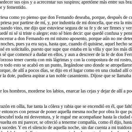
edecer sus ojos y a acrecentar sus suspiros; apretóme más entre sus bra
or y fementido.
priesa como yo pienso que don Fernando deseaba, porque, después de cu
esa por partirse de mí, y, por industria de mi doncella, que era la mism
ando vino, me dijo que estuviese segura de su fe y de ser firmes y ver
quedé ni sé si triste o alegre; esto sé bien decir: que quedé confusa y p
 encerrar a don Fernando en mi mismo aposento, porque aún no me determi
hes, pues ya era suya, hasta que, cuando él quisiese, aquel hecho se p
sé en solicitallo, puesto que supe que estaba en la villa y que los más d
n sé que comencé a dudar en ellos, y aun a descreer de la fe de don Fe
 forzoso tener cuenta con mis lágrimas y con la compostura de mi rostr
ro todo esto se acabó en un punto, llegándose uno donde se atropellaron
porque, de allí a pocos días, se dijo en el lugar como en una ciudad al
r la dote, pudiera aspirar a tan noble casamiento. Díjose que se llamab
os hombros, morderse los labios, enarcar las cejas y dejar de allí a po
azón en oílla, fue tanta la cólera y rabia que se encendió en él, que fal
or entonces con pensar de poner aquella mesma noche por obra lo que p
al descubrí toda mi desventura, y le rogué me acompañase hasta la ciud
suelta en mi parecer, se ofreció a tenerme compañía, como él dijo, ha
a suceder. Y en el silencio de aquella noche, sin dar cuenta a mi traido