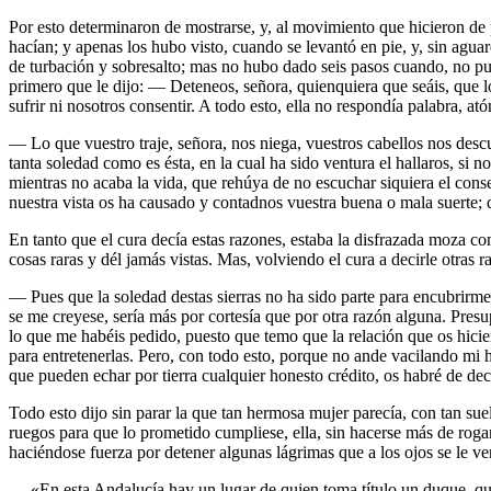
Por esto determinaron de mostrarse, y, al movimiento que hicieron de 
hacían; y apenas los hubo visto, cuando se levantó en pie, y, sin aguar
de turbación y sobresalto; mas no hubo dado seis pasos cuando, no pudien
primero que le dijo: — Deteneos, señora, quienquiera que seáis, que l
sufrir ni nosotros consentir. A todo esto, ella no respondía palabra, at
— Lo que vuestro traje, señora, nos niega, vuestros cabellos nos desc
tanta soledad como es ésta, en la cual ha sido ventura el hallaros, si 
mientras no acaba la vida, que rehúya de no escuchar siquiera el conse
nuestra vista os ha causado y contadnos vuestra buena o mala suerte; q
En tanto que el cura decía estas razones, estaba la disfrazada moza c
cosas raras y dél jamás vistas. Mas, volviendo el cura a decirle otras
— Pues que la soledad destas sierras no ha sido parte para encubrirme,
se me creyese, sería más por cortesía que por otra razón alguna. Pres
lo que me habéis pedido, puesto que temo que la relación que os hicie
para entretenerlas. Pero, con todo esto, porque no ande vacilando mi 
que pueden echar por tierra cualquier honesto crédito, os habré de decir
Todo esto dijo sin parar la que tan hermosa mujer parecía, con tan su
ruegos para que lo prometido cumpliese, ella, sin hacerse más de rogar
haciéndose fuerza por detener algunas lágrimas que a los ojos se le ve
— «En esta Andalucía hay un lugar de quien toma título un duque, que 