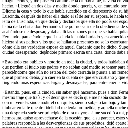
imaginaciones, y me puse en camino de la ciudad a pie, llevada en vue
hecho. »Llegué en dos días y medio donde quería, y, en entrando por l
Díjome la casa y todo lo que había sucedido en el desposorio de su hi
Luscinda, después de haber ella dado el sí de ser su esposa, le había 
letra de Luscinda, en que decía y declaraba que ella no podía ser esp
había dado el sí a don Fernando, fue por no salir de la obediencia de 
acabándose de desposar, y daba allí las razones por que se había quita
Fernando, pareciéndole que Luscinda le había burlado y escarnecido y 
hiciera si sus padres y los que se hallaron presentes no se lo estorba
cómo ella era verdadera esposa de aquel Cardenio que he dicho. Supe m
ciudad desesperado, dejándole primero escrita una carta, donde daba a
»Esto todo era público y notorio en toda la ciudad, y todos hablaban d
que perdían el juicio sus padres y no sabían qué medio se tomar para 
pareciéndome que aún no estaba del todo cerrada la puerta a mi remed
que al primero debía, y a caer en la cuenta de que era cristiano y que
fingiendo unas esperanzas largas y desmayadas, para entretener la vid
»Estando, pues, en la ciudad, sin saber qué hacerme, pues a don Ferna
mesmo traje que traía; y oí decir que se decía que me había sacado d
con mi venida, sino añadir el con quién, siendo subjeto tan bajo y ta
titubear en la fe que de fidelidad me tenía prometida, y aquella noche
una desgracia suele ser principio de otra mayor, así me sucedió a mí,
hermosura, quiso aprovecharse de la ocasión que, a su parecer, estos 
palabras respondía a las desvergüenzas de sus propósitos, dejó aparte