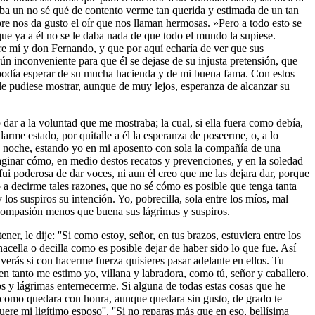
daba un no sé qué de contento verme tan querida y estimada de un tan
re nos da gusto el oír que nos llaman hermosas. »Pero a todo esto se
e ya a él no se le daba nada de que todo el mundo la supiese.
e mí y don Fernando, y que por aquí echaría de ver que sus
n inconveniente para que él se dejase de su injusta pretensión, que
e podía esperar de su mucha hacienda y de mi buena fama. Con estos
le pudiese mostrar, aunque de muy lejos, esperanza de alcanzar su
dar a la voluntad que me mostraba; la cual, si ella fuera como debía,
rme estado, por quitalle a él la esperanza de poseerme, o, a lo
a noche, estando yo en mi aposento con sola la compañía de una
maginar cómo, en medio destos recatos y prevenciones, y en la soledad
fui poderosa de dar voces, ni aun él creo que me las dejara dar, porque
a decirme tales razones, que no sé cómo es posible que tenga tanta
os suspiros su intención. Yo, pobrecilla, sola entre los míos, mal
 compasión menos que buena sus lágrimas y suspiros.
r, le dije: ''Si como estoy, señor, en tus brazos, estuviera entre los
hacella o decilla como es posible dejar de haber sido lo que fue. Así
verás si con hacerme fuerza quisieres pasar adelante en ellos. Tu
 en tanto me estimo yo, villana y labradora, como tú, señor y caballero.
os y lágrimas enternecerme. Si alguna de todas estas cosas que he
e, como quedara con honra, aunque quedara sin gusto, de grado te
ere mi ligítimo esposo''. ''Si no reparas más que en eso, bellísima