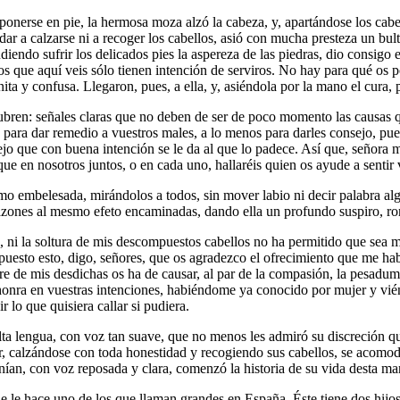
ponerse en pie, la hermosa moza alzó la cabeza, y, apartándose los cabe
dar a calzarse ni a recoger los cabellos, asió con mucha presteza un bult
do sufrir los delicados pies la aspereza de las piedras, dio consigo en el
os que aquí veis sólo tienen intención de serviros. No hay para qué os p
ónita y confusa. Llegaron, pues, a ella, y, asiéndola por la mano el cura,
ubren: señales claras que no deben de ser de poco momento las causas qu
no para dar remedio a vuestros males, a lo menos para darles consejo, pues
jo que con buena intención se le da al que lo padece. Así que, señora mí
ue en nosotros juntos, o en cada uno, hallaréis quien os ayude a sentir 
omo embelesada, mirándolos a todos, sin mover labio ni decir palabra al
 razones al mesmo efeto encaminadas, dando ella un profundo suspiro, rom
 ni la soltura de mis descompuestos cabellos no ha permitido que sea me
upuesto esto, digo, señores, que os agradezco el ofrecimiento que me hab
re de mis desdichas os ha de causar, al par de la compasión, la pesadu
honra en vuestras intenciones, habiéndome ya conocido por mujer y viénd
 lo que quisiera callar si pudiera.
elta lengua, con voz tan suave, que no menos les admiró su discreción 
, calzándose con toda honestidad y recogiendo sus cabellos, se acomodó e
nían, con voz reposada y clara, comenzó la historia de su vida desta ma
le hace uno de los que llaman grandes en España. Éste tiene dos hijos: 