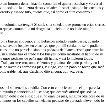
 tan honrosa determinación como fue el querer resucitar y volver al
 no sólo de la dulzura de su verdadera historia, sino de los cuentos y
, torcido y aspado hilo, cuenta que, así como el cura comenzó a
i voluntad sostengo? Sí será, si la soledad que prometen estas sierras
n quejas comunique mi desgracia al cielo, que no la de ningún
s!
ntaron a buscar el dueño, y no hubieron andado veinte pasos, cuando
 se lavaba los pies en el arroyo que por allí corría, no se le pudieron
 tales, que no parecían sino dos pedazos de blanco cristal que entre las
, ni a andar tras el arado y los bueyes, como mostraba el hábito de su
e unos pedazos de peña que allí había, y así lo hicieron todos,
. Traía, ansimesmo, unos calzones y polainas de paño pardo, y en la
se de lavar los hermosos pies, y luego, con un paño de tocar, que sacó
comparable; tal, que Cardenio dijo al cura, con voz baja:
os del sol tenerles envidia. Con esto conocieron que el que parecía
ran mirado y conocido a Luscinda; que después afirmó que sola la
eron debajo de ellos; que si no eran los pies, ninguna otra cosa de su
 las manos en los cabellos semejaban pedazos de apretada nieve; todo lo