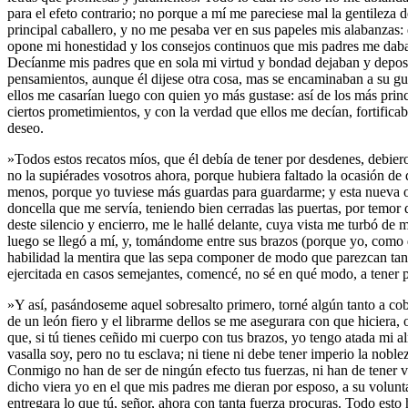
para el efeto contrario; no porque a mí me pareciese mal la gentileza
principal caballero, y no me pesaba ver en sus papeles mis alabanzas:
opone mi honestidad y los consejos continuos que mis padres me daban
Decíanme mis padres que en sola mi virtud y bondad dejaban y deposi
pensamientos, aunque él dijese otra cosa, mas se encaminaban a su gus
ellos me casarían luego con quien yo más gustase: así de los más pri
ciertos prometimientos, y con la verdad que ellos me decían, fortific
deseo.
»Todos estos recatos míos, que él debía de tener por desdenes, debiero
no la supiérades vosotros ahora, porque hubiera faltado la ocasión de
menos, porque yo tuviese más guardas para guardarme; y esta nueva o 
doncella que me servía, teniendo bien cerradas las puertas, por temor 
deste silencio y encierro, me le hallé delante, cuya vista me turbó de
luego se llegó a mí, y, tomándome entre sus brazos (porque yo, como 
habilidad la mentira que las sepa componer de modo que parezcan tan ve
ejercitada en casos semejantes, comencé, no sé en qué modo, a tener 
»Y así, pasándoseme aquel sobresalto primero, torné algún tanto a cobra
de un león fiero y el librarme dellos se me asegurara con que hiciera, 
que, si tú tienes ceñido mi cuerpo con tus brazos, yo tengo atada mi a
vasalla soy, pero no tu esclava; ni tiene ni debe tener imperio la nobl
Conmigo no han de ser de ningún efecto tus fuerzas, ni han de tener va
dicho viera yo en el que mis padres me dieran por esposo, a su volunt
entregara lo que tú, señor, ahora con tanta fuerza procuras. Todo esto