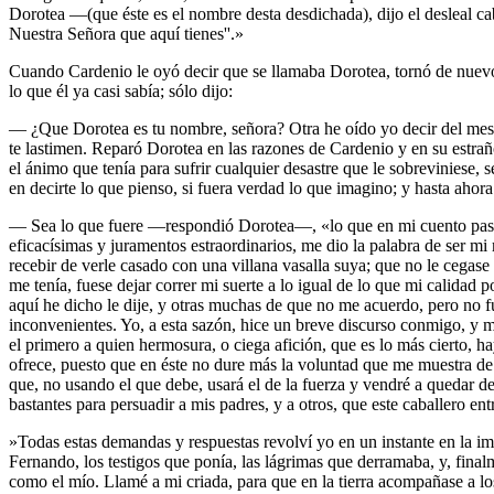
Dorotea —(que éste es el nombre desta desdichada), dijo el desleal cab
Nuestra Señora que aquí tienes''.»
Cuando Cardenio le oyó decir que se llamaba Dorotea, tornó de nuevo 
lo que él ya casi sabía; sólo dijo:
— ¿Que Dorotea es tu nombre, señora? Otra he oído yo decir del mesm
te lastimen. Reparó Dorotea en las razones de Cardenio y en su estraño 
el ánimo que tenía para sufrir cualquier desastre que le sobreviniese
en decirte lo que pienso, si fuera verdad lo que imagino; y hasta ahora 
— Sea lo que fuere —respondió Dorotea—, «lo que en mi cuento pasa 
eficacísimas y juramentos estraordinarios, me dio la palabra de ser mi
recebir de verle casado con una villana vasalla suya; que no le cegase 
me tenía, fuese dejar correr mi suerte a lo igual de lo que mi calida
aquí he dicho le dije, y otras muchas de que no me acuerdo, pero no fu
inconvenientes. Yo, a esta sazón, hice un breve discurso conmigo, y 
el primero a quien hermosura, o ciega afición, que es lo más cierto, 
ofrece, puesto que en éste no dure más la voluntad que me muestra de 
que, no usando el que debe, usará el de la fuerza y vendré a quedar d
bastantes para persuadir a mis padres, y a otros, que este caballero en
»Todas estas demandas y respuestas revolví yo en un instante en la im
Fernando, los testigos que ponía, las lágrimas que derramaba, y, fina
como el mío. Llamé a mi criada, para que en la tierra acompañase a los