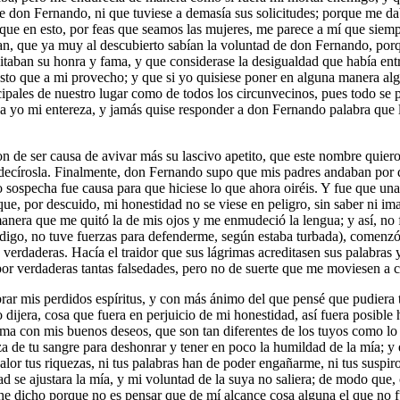
 de don Fernando, ni que tuviese a demasía sus solicitudes; porque me 
 que en esto, por feas que seamos las mujeres, me parece a mí que siemp
, que ya muy al descubierto sabían la voluntad de don Fernando, porqu
taban su honra y fama, y que considerase la desigualdad que había entr
to que a mi provecho; y que si yo quisiese poner en alguna manera algú
ncipales de nuestro lugar como de todos los circunvecinos, pues todo s
aba yo mi entereza, y jamás quise responder a don Fernando palabra que 
n de ser causa de avivar más su lascivo apetito, que este nombre quiero 
 decírosla. Finalmente, don Fernando supo que mis padres andaban por da
sospecha fue causa para que hiciese lo que ahora oiréis. Y fue que un
que, por descuido, mi honestidad no se viese en peligro, sin saber ni i
 manera que me quitó la de mis ojos y me enmudeció la lengua; y así, no 
digo, no tuve fuerzas para defenderme, según estaba turbada), comenzó 
rdaderas. Hacía el traidor que sus lágrimas acreditasen sus palabras y l
por verdaderas tantas falsedades, pero no de suerte que me moviesen a
r mis perdidos espíritus, y con más ánimo del que pensé que pudiera tene
o dijera, cosa que fuera en perjuicio de mi honestidad, así fuera posible 
lma con mis buenos deseos, que son tan diferentes de los tuyos como lo 
eza de tu sangre para deshonrar y tener en poco la humildad de la mía; y
lor tus riquezas, ni tus palabras han de poder engañarme, ni tus suspir
ad se ajustara la mía, y mi voluntad de la suya no saliera; de modo qu
 he dicho porque no es pensar que de mí alcance cosa alguna el que no fu