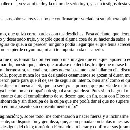
allero—, ves: aquí te doy la mano de serlo tuyo, y sean testigos desta 
a sus sobresaltos y acabó de confirmar por verdadera su primera opinió
o, que quizá corre parejas con tus desdichas. Pasa adelante, que tiem
y desastrado traje, y rogóle que si alguna cosa de su hacienda sabía, se
, segura de que, a su parecer, ninguno podía llegar que el que tenía a
no se pierde coyuntura, ni a ti te importa nada el saberlo.
fue que, tomando don Fernando una imagen que en aquel aposento estab
 marido, puesto que, antes que acabase de decirlas, le dije que mirase b
mi hermosura, tal cual era, pues no era bastante para hallar en ella disc
d podía, porque nunca los tan desiguales casamientos se gozan ni duran
eron parte para que él dejase de seguir su intento, bien ansí como el que
me dije a mí mesma: ''Sí, que no seré yo la primera que por vía de matr
haya hecho tomar compañía desigual a su grandeza. Pues si no hago ni m
cuanto dure el cumplimiento de su deseo; que, en fin, para con Dios ser
eshonrada y sin disculpa de la culpa que me podía dar el que no supiere 
tró en mi aposento sin consentimiento mío?''
aginación; y, sobre todo, me comenzaron a hacer fuerza y a inclinarme a
lmente, su dispusición y gentileza, que, acompañada con tantas muestras 
 testigos del cielo; tornó don Fernando a reiterar y confirmar sus juram